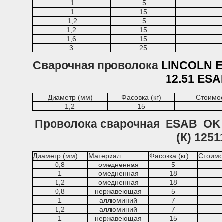
1
5
1
15
1,2
5
1,2
15
1,6
15
3
25
Сварочная проволока
LINCOLN E
12.51 ESA
Диаметр (мм)
Фасовка (кг)
Стоимост
1,2
15
Проволока сварочная ESAB OK Au
(К) 125
Диаметр (мм)
Материал
Фасовка (кг)
Стоимос
0,8
омедненная
5
1
омедненная
18
1,2
омедненная
18
0,8
нержавеющая
5
1
аллюминий
7
1,2
аллюминий
7
1
нержавеющая
15