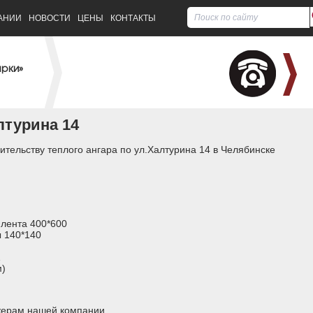
АНИИ
НОВОСТИ
ЦЕНЫ
КОНТАКТЫ
арки»
лтурина 14
тельству теплого ангара по ул.Халтурина 14 в Челябинске
 лента 400*600
 140*140
1
м)
джерам нашей компании