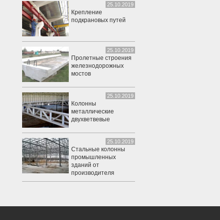
25.10.2019
Крепление
подкрановых путей
25.10.2019
Пролетные строения
железнодорожных
мостов
25.10.2019
Колонны
металлические
двухветвевые
25.10.2019
Стальные колонны
промышленных
зданий от
производителя